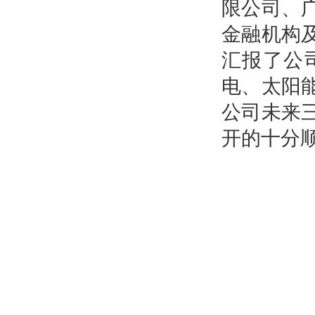
限公司、
金融机构
汇报了公
电、太阳
公司未来
开的十分