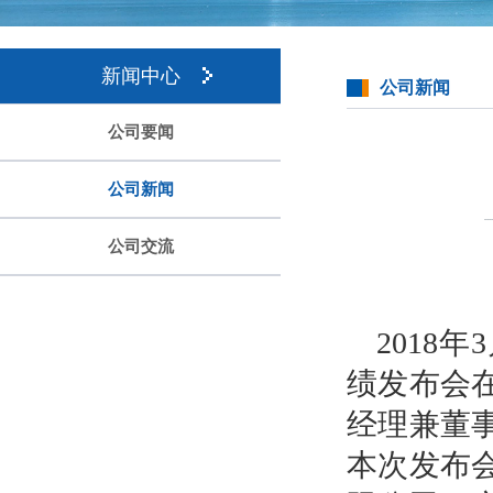
新闻中心
公司新闻
公司要闻
公司新闻
公司交流
2018
年
绩发布会
经理兼董
本次发布