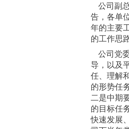
公司副
告，各单
年的主要
的工作思
公司党
导，以及
任、理解
的形势任
二是中期要
的目标任
快速发展