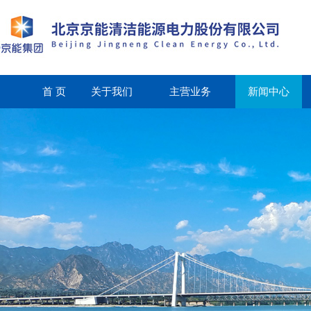
首 页
关于我们
主营业务
新闻中心