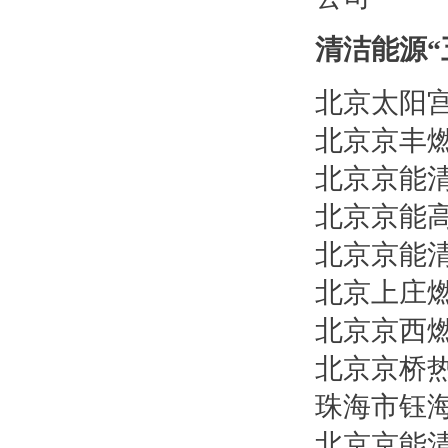
清洁能源“
北京太阳
北京京丰
北京京能
北京京能
北京京能
北京上庄
北京京西
北京京桥
珠海市
北京京能