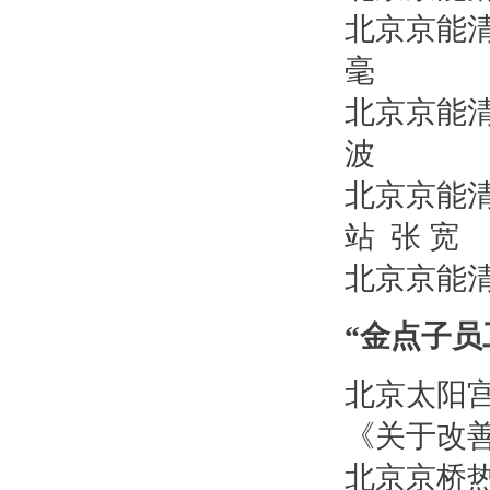
北京京能
毫
北京京能
波
北京京能
站 张 宽
北京京能
“金点子员
北京太阳
《关于改
北京京桥