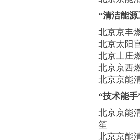
“清洁能源
北京京丰
北京太阳
北京上庄
北京京西
北京京能
“技术能手
北京京能
笙
北京京能