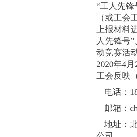
“工人先
（或工会
上报材料
人先锋号”
动竞赛活
2020年
工会反映
电话：18
邮箱：chen
地址：
公司