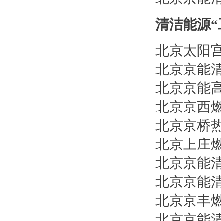
清洁能源“
北京太阳
北京京能
北京京能
北京京西
北京京桥
北京上庄
北京京能
北京京能
北京京丰
北京京能