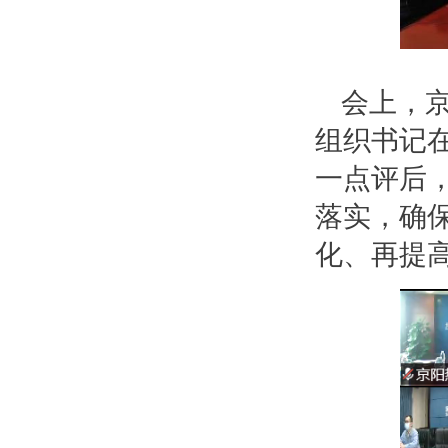
会上，
组织书记
一点评后
落实，确
化、再提