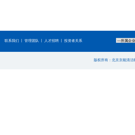
联系我们
丨
管理团队
丨
人才招聘
丨
投资者关系
版权所有：北京京能清洁