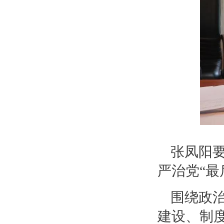
张凤阳
严治党“最
围绕政
建设、制