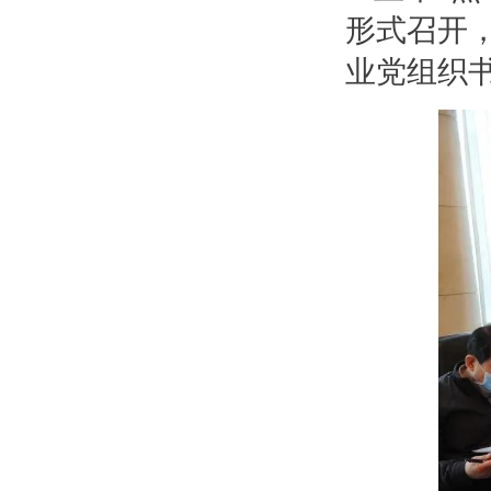
形式召开
业党组织