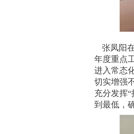
张凤阳
年度重点
进入常态
切实增强
充分发挥
到最低，