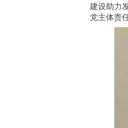
建设助力
党主体责