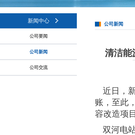
新闻中心
公司新闻
公司要闻
清洁能
公司新闻
公司交流
近日，新
账，至此
容改造项目
双河电