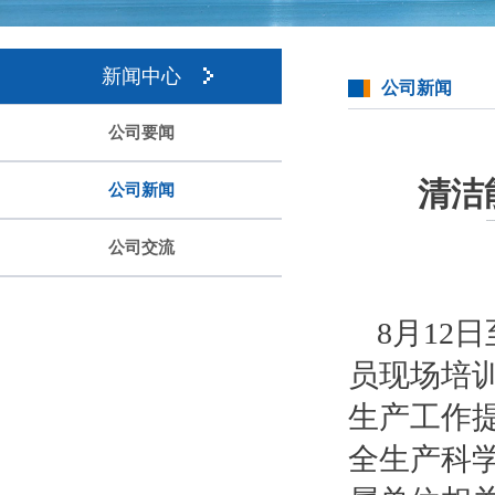
新闻中心
公司新闻
公司要闻
清洁
公司新闻
公司交流
8月12
员现场培
生产工作
全生产科