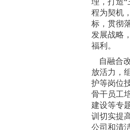
理，打造
程为契机
标，贯彻
发展战略
福利。
自融合
放活力，
护等岗位
骨干员工
建设等专
训切实提
公司和清