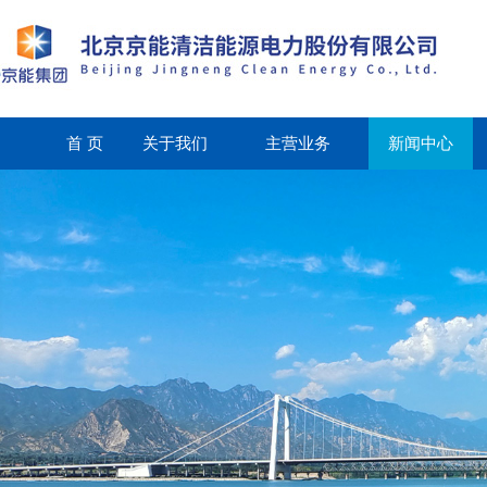
首 页
关于我们
主营业务
新闻中心