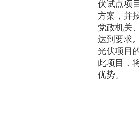
伏试点项
方案，并
党政机关
达到要求
光伏项目
此项目，
优势。