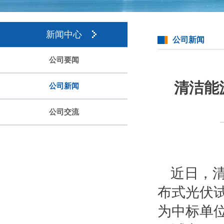
新闻中心
公司新闻
公司要闻
清洁能
公司新闻
公司交流
近日，
布式光伏
为中标单