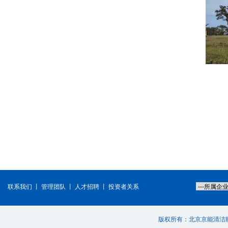
联系我们
丨
管理团队
丨
人才招聘
丨
投资者关系
版权所有：北京京能清洁