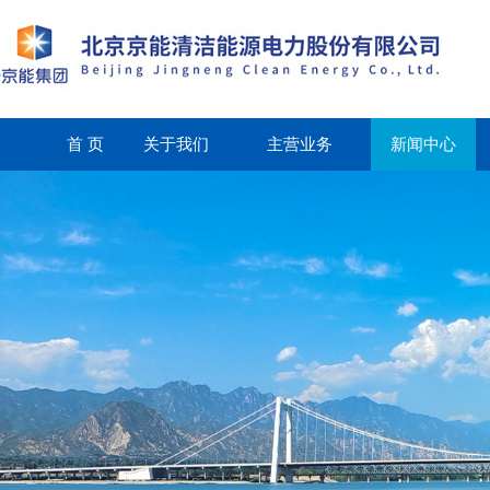
首 页
关于我们
主营业务
新闻中心