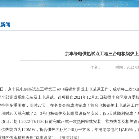
司新闻
京丰绿电供热试点工程三台电极锅炉上
作者：
时间：2022-03
14日，京丰绿电供热试点工程第三台电极锅炉完成上电试运工作，成功将二次水
已全部完成系统安装及上电调试。该项目自2021年12月31日获得丰台区发改
严控等多重困难，历时27天，在冬奥会前成功完成了首台电极锅炉上电试运工
，用时20天就完成了2、3号电极锅炉及其附属设备的安装，仅5天就顺利完成
，项目计划于2022年6月30日前完成正式一次热网管线安装、蓄放热泵及相关
供热能力为120MW，折合供热面积约240万平方米，年消纳绿电约1亿KWh，
重担的传承精神再创“京丰速度”。（清洁能源）