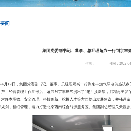
司要闻
集团党委副书记、董事、总经理阚兴一行到京丰燃
作者：
时间：2022-04
22年4月19日，集团党委副书记、董事、总经理阚兴一行到京丰燃气绿电供热试
生产、经营管理工作汇报后，阚兴对京丰燃气提出了“老厂换新貌，启程再出发
，对降本增效、安全管理、科技创新、挖掘人才等方面提出发展建议，并强调京
筹规划，精细管理，着力打造北京西南综合能源服务区。集团副总经理关天罡参