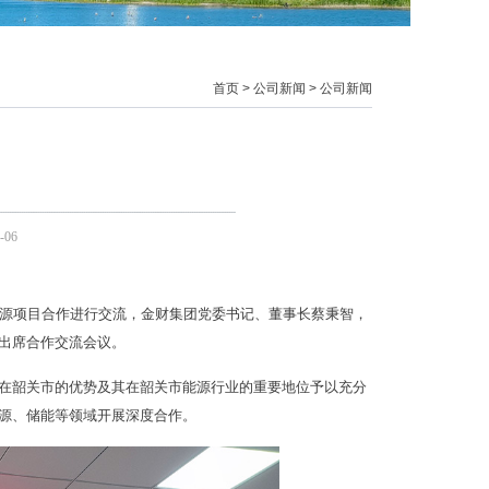
首页
>
公司新闻
>
公司新闻
-06
能源项目合作进行交流，金财集团党委书记、董事长蔡秉智，
出席合作交流会议。
在韶关市的优势及其在韶关市能源行业的重要地位予以充分
源、储能等领域开展深度合作。