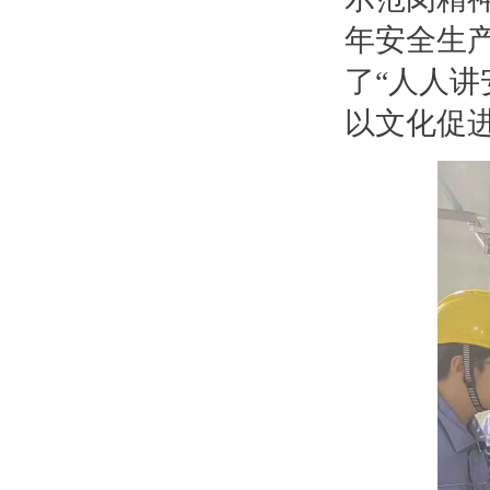
年安全生
了“人人
以文化促