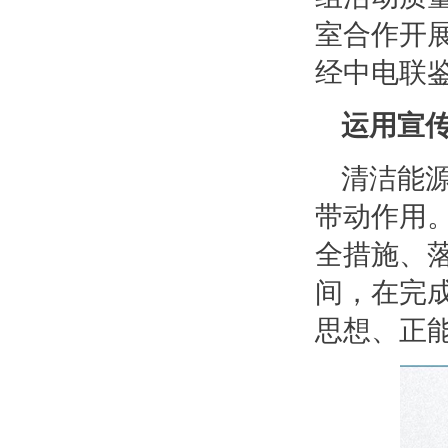
室合作开展
经中电联
运用宣
清洁能
带动作用。
全措施、
间，在完
思想、正