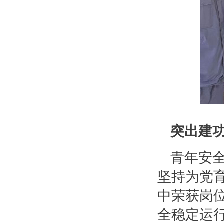
突出建
青年安
坚持为党
中荣获岗
全稳定运行