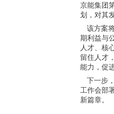
京能集团
划，对其
该方案
期利益与
人才、核
留住人才
能力，促
下一步，
工作会部
新篇章。