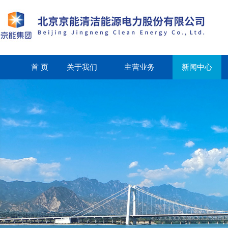
首 页
关于我们
主营业务
新闻中心