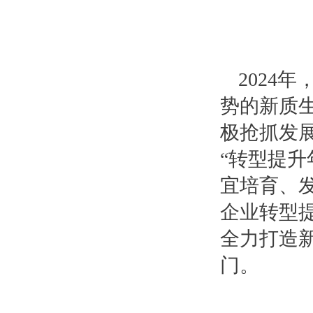
2024
势的新质
极抢抓发
“转型提
宜培育、
企业转型
全力打造
门。