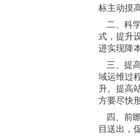
标主动摸
二、科
式，提升
进实现降
三、提
域运维过
升。提高
方要尽快
四、前
目送出，