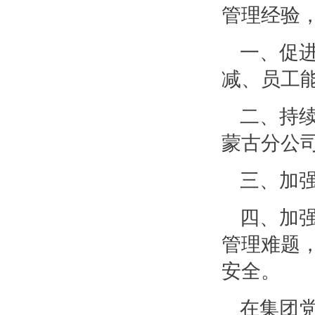
管理经验
一、促
减、员工
二、持
蒙古分公
三、加
四、加
管理难题
安全。
在集团