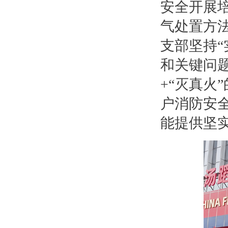
安全开展
气处置方
支部坚持
和关键问
+“灭真火
户消防安
能提供坚