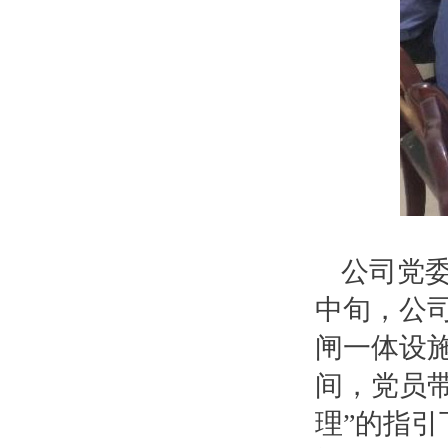
公司党委
中旬，公
闸一体设
间，党员
理”的指