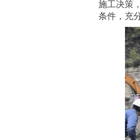
施工决策，
条件，充