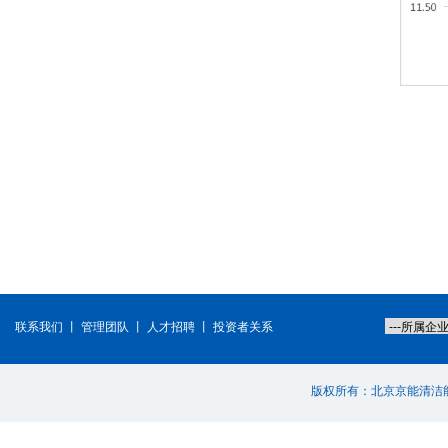
联系我们
丨
管理团队
丨
人才招聘
丨
投资者关系
版权所有：北京京能清洁