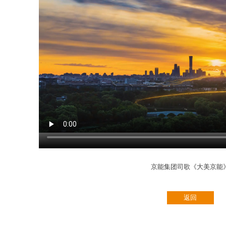
京能集团司歌《大美京能
返回