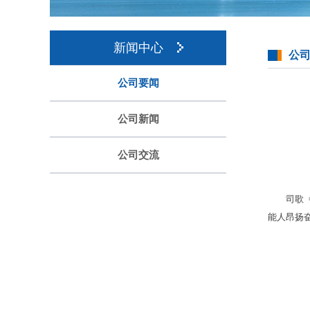
新闻中心
公
公司要闻
公司新闻
公司交流
司歌
能人昂扬