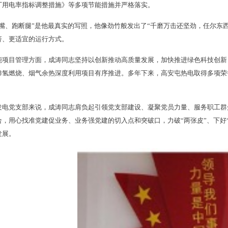
厂用电率指标调整措施》等多项节能措施并严格落实。
破嘴、跑断腿”是他最真实的写照，他像劲竹般发出了“千磨万击还坚劲，任尔东
济、更适宜的运行方式。
能项目管理方面，成涛同志坚持以创新推动高质量发展，加快推进绿色科技创新
掺氢燃烧、烟气余热深度利用项目有序推进。多年下来，高安屯热电取得多项荣
发电党支部来说，成涛同志肩负起引领党支部建设、凝聚党员力量、服务职工群
合，用心找准党建促业务、业务强党建的切入点和突破口，力破“两张皮”、下好
发展。