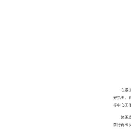
在紧
好氛围。
等中心工作
路虽
前行再出