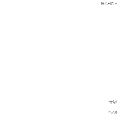
家也可以
“肯
在机