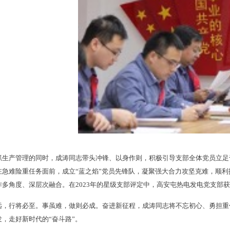
抓生产管理的同时，成涛同志带头冲锋、以身作则，积极引导支部全体党员立足
在急难险重任务面前，成立“蓝之焰”党员先锋队，凝聚强大合力攻坚克难，顺
多角度、深层次融合。在2023年的星级支部评定中，高安屯热电发电党支部获评
远，行将必至。事虽难，做则必成。奋进新征程，成涛同志将不忘初心、勇担重
发，走好新时代的“奋斗路”。