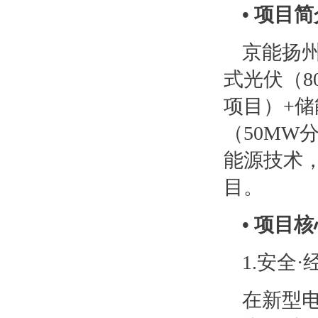
• 项目
京能扬
式光伏（8
项目）+储
（50MW
能源技术
目。
• 项目
1.安全·
在新型