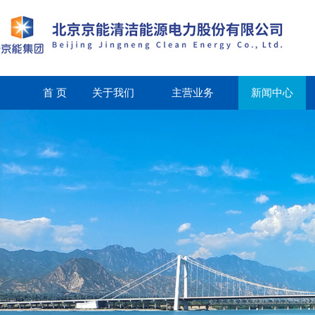
首 页
关于我们
主营业务
新闻中心