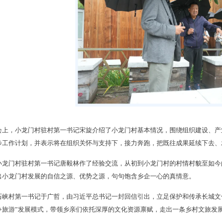
会上，小龙门村驻村第一书记宋旋介绍了小龙门村基本情况，围绕组织建设、产
步工作计划，并表示将在组织关怀与支持下，接力奔跑，把既往成果延续下去、
小龙门村驻村第一书记唐毅林作了经验交流，从初到小龙门村的村情村貌至如今的发
出小龙门村发展的自信之源、优势之源，句句饱含乡企一心的真情意。
石峡村第一书记于广哲，由习近平总书记一封回信引出，立足保护和传承长城文
建+旅游”发展模式，带领乡亲们依托深厚的文化资源禀赋，走出一条乡村文旅发