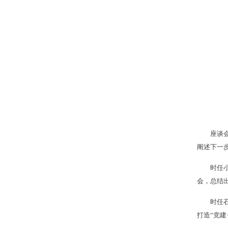
座谈
阐述下一
时任
会，总结
时任
打造“党