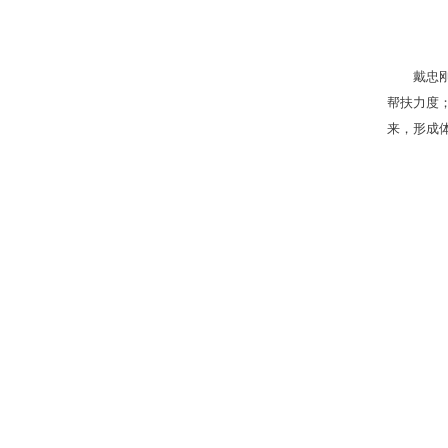
戴忠
帮扶力度
来，形成