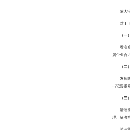
陈大
对于
（一
看准
属企业合
（二
发挥
书记要紧
（三
清洁
理、解决
清洁