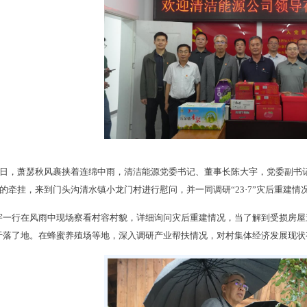
26日，萧瑟秋风裹挟着连绵中雨，清洁能源党委书记、董事长陈大宇，党委副
民的牵挂，来到门头沟清水镇小龙门村进行慰问，并一同调研“23·7”灾后重建
宇一行在风雨中现场察看村容村貌，详细询问灾后重建情况，当了解到受损房屋
于落了地。在蜂蜜养殖场等地，深入调研产业帮扶情况，对村集体经济发展现状