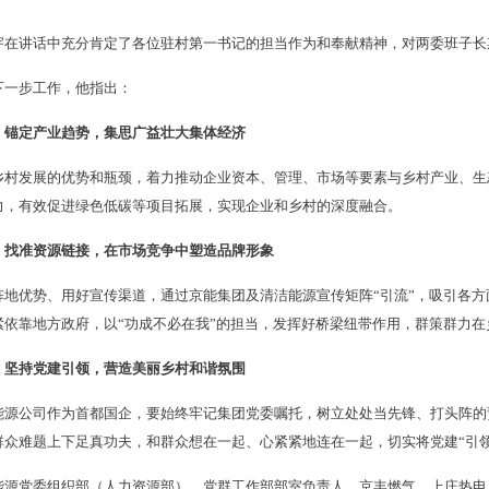
宇在讲话中充分肯定了各位驻村第一书记的担当作为和奉献精神，对两委班子长
下一步工作，他指出：
）锚定产业趋势，集思广益壮大集体经济
乡村发展的优势和瓶颈，着力推动企业资本、管理、市场等要素与乡村产业、生
力，有效促进绿色低碳等项目拓展，实现企业和乡村的深度融合。
）找准资源链接，在市场竞争中塑造品牌形象
阵地优势、用好宣传渠道，通过京能集团及清洁能源宣传矩阵“引流”，吸引各
紧依靠地方政府，以“功成不必在我”的担当，发挥好桥梁纽带作用，群策群力
）坚持党建引领，营造美丽乡村和谐氛围
能源公司作为首都国企，要始终牢记集团党委嘱托，树立处处当先锋、打头阵的
群众难题上下足真功夫，和群众想在一起、心紧紧地连在一起，切实将党建“引领
能源党委组织部（人力资源部）、党群工作部部室负责人，京丰燃气、上庄热电