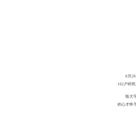
8月
162户村
陈大
的心才终