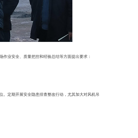
场作业安全、质量把控和经验总结等方面提出要求：
位。定期开展安全隐患排查整改行动，尤其加大对风机吊