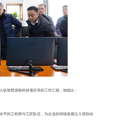
人机智慧巡检科技项目等的工作汇报，他指出：
水平的工程师与工匠队伍，为企业的持续发展注入强劲动