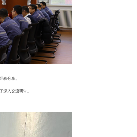
经验分享。
了深入交流研讨。