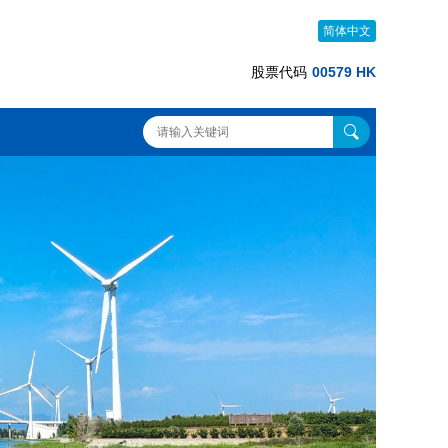
简体中文
股票代码
00579 HK