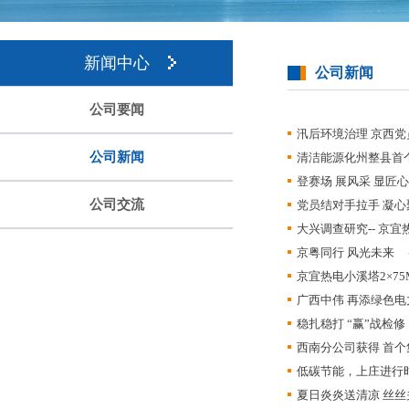
新闻中心
公司新闻
公司要闻
汛后环境治理 京西党
公司新闻
清洁能源化州整县首
登赛场 展风采 显匠
公司交流
党员结对手拉手 凝心
大兴调查研究-- 京
京粤同行 风光未来
京宜热电小溪塔2×7
广西中伟 再添绿色
稳扎稳打 “赢”战检修
西南分公司获得 首
低碳节能，上庄进行
夏日炎炎送清凉 丝