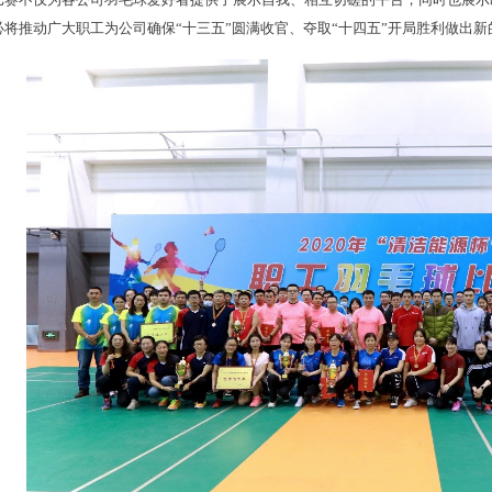
必将推动广大职工为公司确保“十三五”圆满收官、夺取“十四五”开局胜利做出新