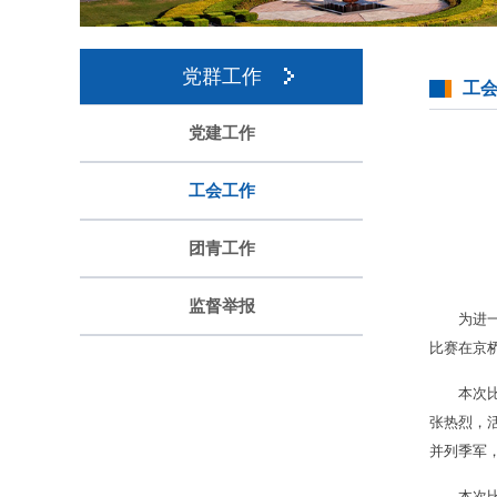
党群工作
工
党建工作
工会工作
团青工作
监督举报
为进
比赛在京桥
本次
张热烈，
并列季军
本次