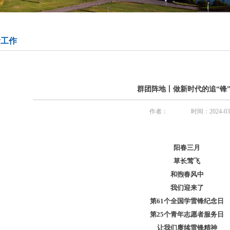
青工作
群团阵地丨做新时代的追“锋”
作者：
时间：2024-03
阳春三月
草长莺飞
和煦春风中
我们迎来了
第61个全国学雷锋纪念日
第25个青年志愿者服务日
让我们赓续雷锋精神