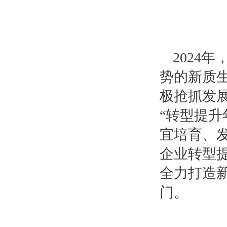
2024
势的新质
极抢抓发
“转型提
宜培育、
企业转型
全力打造
门。