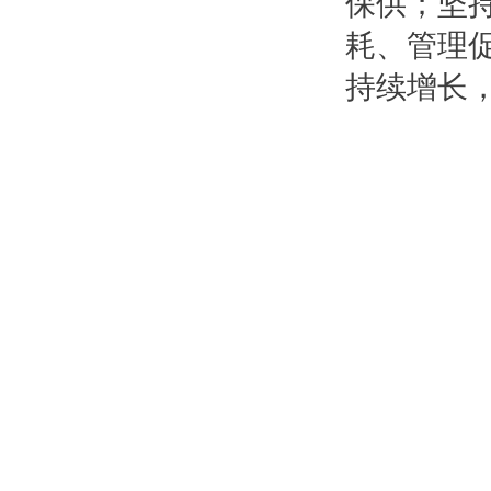
保供；坚
耗、管理
持续增长