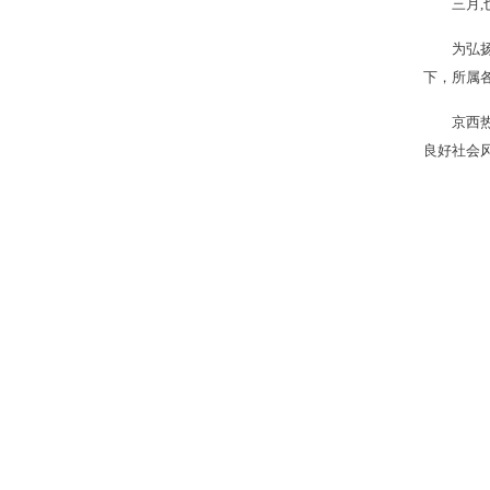
三月
为弘
下，所属
京西
良好社会