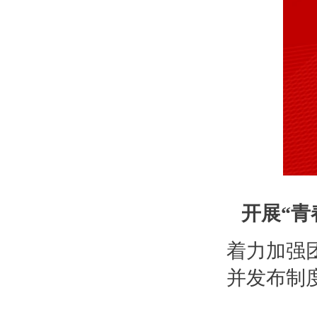
开展“青
着力加强
并发布制