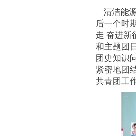
清洁能
后一个时
走 奋进新
和主题团日
团史知识
紧密地团
共青团工