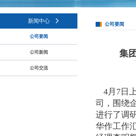
新闻中心
公司要闻
公司要闻
集
公司新闻
公司交流
4月7
司，围绕
进行了调
华作工作