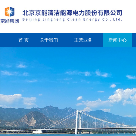
首 页
关于我们
主营业务
新闻中心