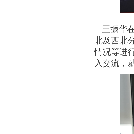
王振华
北及西北
情况等进
入交流，