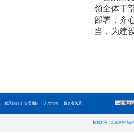
领全体干
部署，齐
当，为建
联系我们
丨
管理团队
丨
人才招聘
丨
投资者关系
版权所有：北京京能清洁