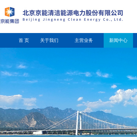
首 页
关于我们
主营业务
新闻中心