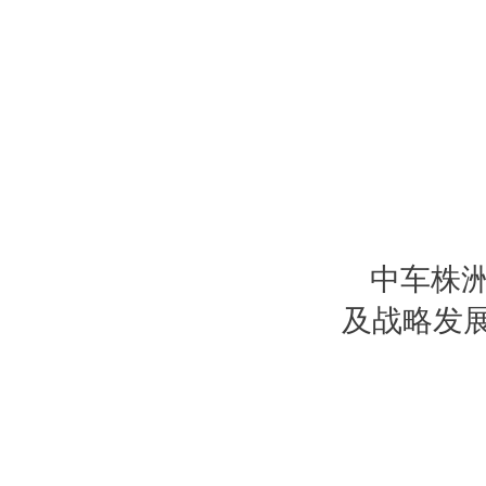
中车株
及战略发