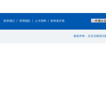
联系我们
丨
管理团队
丨
人才招聘
丨
投资者关系
版权所有：北京京能清洁