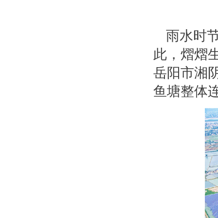
雨水时
此，熠熠
岳阳市湘阴
鱼塘整体连