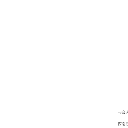
与会
西南