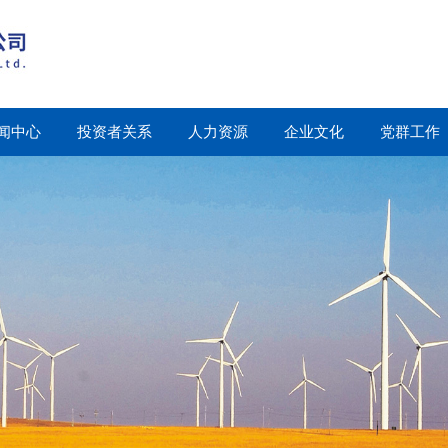
闻中心
投资者关系
人力资源
企业文化
党群工作