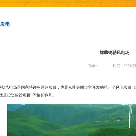
力发电
辉腾锡勒风电场
作者：
时间：2026-03
锡勒风电场是国家特许权经营项目，也是京能集团自主开发的第一个风电项目（装机
“优质投资建设项目”等荣誉称号。