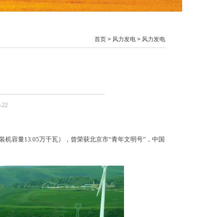
首页
>
风力发电
>
风力发电
-22
容量13.05万千瓦），曾荣获北京市“青年文明号”，中国