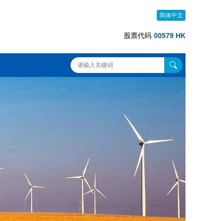
简体中文
股票代码
00579 HK