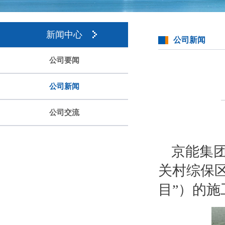
新闻中心
公司新闻
公司要闻
公司新闻
公司交流
京能集
关村综保
目”）的施