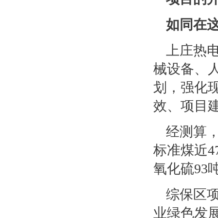
如同在这
上庄热
械设备、
划，强化
效、项目
经测算
标准煤近4
氧化硫93
综保区
业绿色发