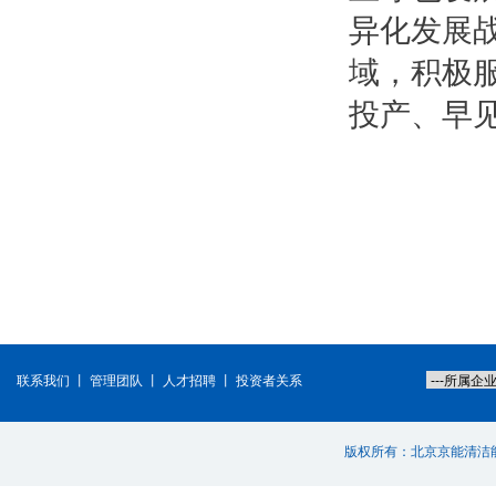
异化发展
域，积极
投产、早
联系我们
丨
管理团队
丨
人才招聘
丨
投资者关系
版权所有：北京京能清洁