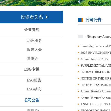
投资者关系
公司公告
企业管治
>Temporary Anno
治理概要
Reminder Letter and R
股东大会
2025 ENVIRONMENT
董事会
Annual Report 2025
SUPPLEMENTAL AN
ESG专栏
PROXY FORM For the Fi
NOTICE OF THE FI
ESG报告
PROPOSED APPOINT
ESG动态
Annual Results Annou
Annual Results Annou
公司公告
ANNUAL RESULTS A
PROPOSED CHANGE 